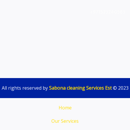
971523240563+
Sabona cleaning Services Est
© All rights reserved by
2023
Home
Our Services