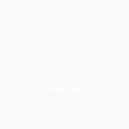
Contact Details
a
k
m
Dubai - UAE
971523240563+
Working Hours
Sat - Thu: 8:00 am - 5:00 pm
Useful Links
Home
Services